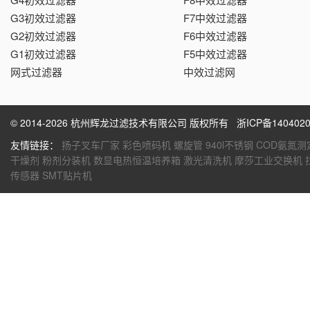
G3初效过滤器
F7中效过滤器
G2初效过滤器
F6中效过滤器
G1初效过滤器
F5中效过滤器
网式过滤器
中效过滤网
© 2014-2026 杭州辉龙过滤技术有限公司 版权所有
浙ICP备1404020
友情链接：
扬子叉车厂家
彩色喷码机
螺旋管
940l不锈钢
COD氨氮测
干燥剂
粉剂分装机
数显电热恒温培养箱
激光清洗机
摩莎工业交换机
传感器
SMT贴片机