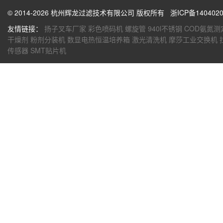
© 2014-2026 杭州辉龙过滤技术有限公司 版权所有
浙ICP备1404020
友情链接：
扬子叉车厂家
彩色喷码机
螺旋管
940l不锈钢
COD氨氮测
干燥剂
粉剂分装机
数显电热恒温培养箱
激光清洗机
摩莎工业交换机
传感器
SMT贴片机