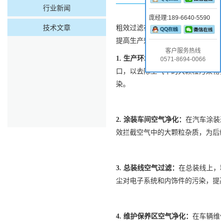
行业新闻
庞经理:189-6640-5590
技术文章
粗效过滤
在汽车工业中的应用主要
提高生产效率、保护员工健康及满
客户服务热线
1.
生产环境空气净化：
在汽车制造
0571-8694-0066
口，以去除空气中的大颗粒污染物
染。
2.
涂装车间空气净化：
在汽车涂装
效拦截空气中的大颗粒杂质，为后
3.
总装线空气过滤：
在总装线上，
尘对电子系统和内饰件的污染，提
4.
维护保养区空气净化：
在车辆维