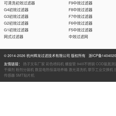
可清洗初效过滤器
F9中效过滤器
G4初效过滤器
F8中效过滤器
G3初效过滤器
F7中效过滤器
G2初效过滤器
F6中效过滤器
G1初效过滤器
F5中效过滤器
网式过滤器
中效过滤网
© 2014-2026 杭州辉龙过滤技术有限公司 版权所有
浙ICP备1404020
友情链接：
扬子叉车厂家
彩色喷码机
螺旋管
940l不锈钢
COD氨氮测
干燥剂
粉剂分装机
数显电热恒温培养箱
激光清洗机
摩莎工业交换机
传感器
SMT贴片机